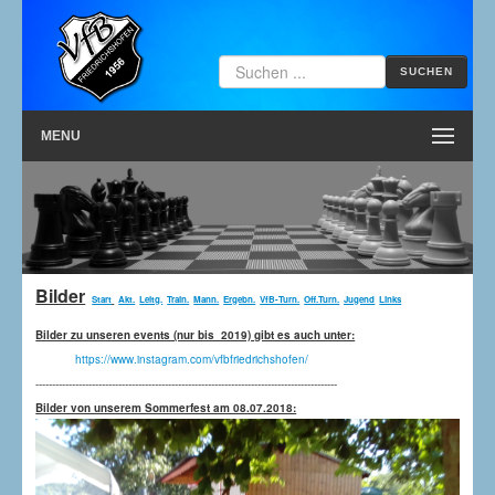
SUCHEN
MENU
Bilder
Start
Akt.
Leitg.
Train.
Mann.
Ergebn.
VfB-Turn.
Off.Turn.
Jugend
Links
Bilder zu unseren events (nur bis 2019) gibt es auch unter:
https://www.instagram.com/vfbfriedrichshofen/
-------------------------------------------------------------------------------------------
Bilder von unserem Sommerfest am 08.07.2018: