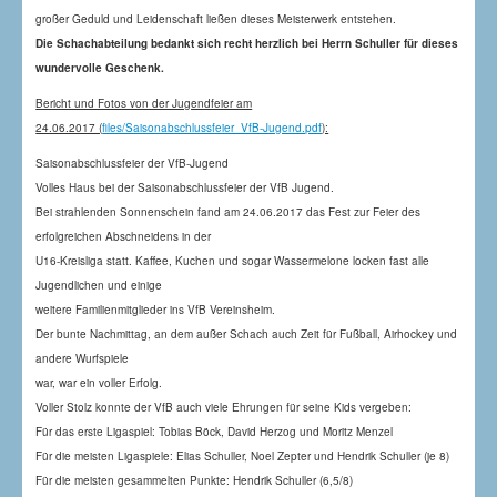
großer Geduld und Leidenschaft ließen dieses Meisterwerk entstehen.
Die Schachabteilung bedankt sich recht herzlich bei Herrn Schuller für dieses
wundervolle Geschenk.
Bericht und Fotos von der Jugendfeier am
24.06.2017 (
files/Saisonabschlussfeier_VfB-Jugend.pdf
):
Saisonabschlussfeier der VfB-Jugend
Volles Haus bei der Saisonabschlussfeier der VfB Jugend.
Bei strahlenden Sonnenschein fand am 24.06.2017 das Fest zur Feier des
erfolgreichen Abschneidens in der
U16-Kreisliga statt. Kaffee, Kuchen und sogar Wassermelone locken fast alle
Jugendlichen und einige
weitere Familienmitglieder ins VfB Vereinsheim.
Der bunte Nachmittag, an dem außer Schach auch Zeit für Fußball, Airhockey und
andere Wurfspiele
war, war ein voller Erfolg.
Voller Stolz konnte der VfB auch viele Ehrungen für seine Kids vergeben:
Für das erste Ligaspiel: Tobias Böck, David Herzog und Moritz Menzel
Für die meisten Ligaspiele: Elias Schuller, Noel Zepter und Hendrik Schuller (je 8)
Für die meisten gesammelten Punkte: Hendrik Schuller (6,5/8)