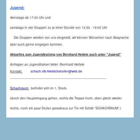
Jugend:
dienstags ab 17:00 Uhr und
samstags in vier Gruppen zu je einer Stunde von 14:30 - 19:00 Uhr
Die Gruppen werden von uns eingeteilt, wir können Wünschen nach Absprache
aber auch gerne entgegen kommen.
Aktuelles zum Jugendtraining von Bernhard Hettele auch unter "Jugend"
Anfragen an Jugendtrainer/-leiter: Bernhard Hettele
Kontakt:
schach.vfb-friedrichshofen@web.de
------------------------------------------------------------------------------------------------------
Schachraum:
befindet sich im 1. Stock.
(durch den Haupteingang gehen, rechts die Treppe hoch, oben gleich wieder
rechts, noch ein paar Stufen geradeaus zur Tür mit Schild "SCHACHRAUM".)