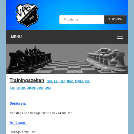
SUCHEN
MENU
Trainingszeiten
Start
Akt.
Leitg.
Mann.
Ergebn.
VfB-
Turn.
Off.Turn.
Jugend
Bilder
Links
Senioren:
dienstags und freitags 19:30 Uhr - 24:00 Uhr
Anfänger:
Freitags 17:00 Uhr