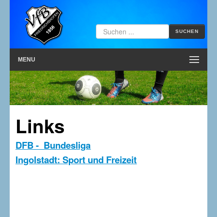
SUCHEN
MENU
Links
DFB - Bundesliga
Ingolstadt: Sport und Freizeit