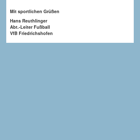
dmannschaften
Mit sportlichen Grüßen
etrieb
Hans Reuthlinger
Abt.-Leiter Fußball
VfB Friedrichshofen
lich
ten
lbegeisterten,
ni-
e
rungen
ll
ln.