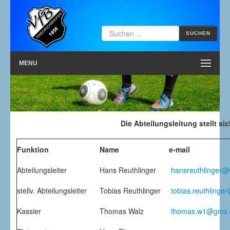
ches
ommen
he
SUCHEN
MENU
k
ll
Die Abteilungsleitung stellt sic
page
Funktion
Name
e-mail
ichshofen.
Abteilungsleiter
Hans Reuthlinger
hansreuthlinger
ederstärkste
ung
stellv. Abteilungsleiter
Tobias Reuthlinger
tobias.reuthlinge
Kassier
Thomas Walz
thomas.w1@gmx.