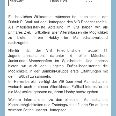
Platzwart
Hans Ries
- - -
res
Ein herzliches Willkommen wünsche ich Ihnen hier in der
llern
Rubrik Fußball auf der Homepage des VfB Friedrichshofen.
Als mitgliederstärkste Abteilung im VfB
haben wir als
klassen
primäres Ziel, Fußballern aller Altersklassen die Möglichkeit
zu bieten, ihrem Hobby im Mannschaftsverbund
hkeit
nachzugehen.
Hierfür hält der VfB Friedrichshofen aktuell 11
,
Jugendmannschaften, darunter 4 reine Mädchen-
Juniorinnen-Mannschaften im Spielbetrieb. Und ebenso
y
bieten wir auch den jüngsten Fußballbegeisterten die
ugehen.
Möglichkeit, in der Bambini-Gruppe erste Erfahrungen mit
dem Fußball zu sammeln.
m
Im Herrenbereich verfügt der VfB über zwei Mannschaften,
wodurch auch in dieser Altersklasse Fußball-Interessierten
die Möglichkeit geboten ist, ihrem Hobby nachzugehen.
Weitere Informationen zu den einzelnen Mannschaften,
Kontaktmöglichkeiten und Trainingszeiten finden Sie auf den
ichshofen
weiteren Seiten unserer Homepage.
l