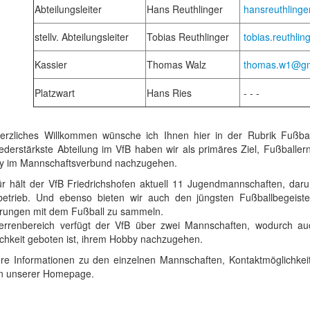
Abteilungsleiter
Hans Reuthlinger
hansreuthling
stellv. Abteilungsleiter
Tobias Reuthlinger
tobias.reuthli
Kassier
Thomas Walz
thomas.w1@g
Platzwart
Hans Ries
- - -
herzliches Willkommen wünsche ich Ihnen hier in der Rubrik Fußba
iederstärkste Abteilung im VfB
haben wir als primäres Ziel, Fußballern
y im Mannschaftsverbund nachzugehen.
ür hält der VfB Friedrichshofen aktuell 11 Jugendmannschaften, da
betrieb. Und ebenso bieten wir auch den jüngsten Fußballbegeiste
rungen mit dem Fußball zu sammeln.
rrenbereich verfügt der VfB über zwei Mannschaften, wodurch auch 
chkeit geboten ist, ihrem Hobby nachzugehen.
re Informationen zu den einzelnen Mannschaften, Kontaktmöglichkeit
en unserer Homepage.