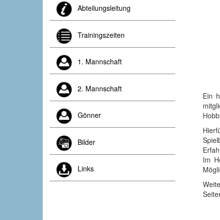
Abteilungsleitung
res
Trainingszeiten
llern
klassen
1. Mannschaft
hkeit
2. Mannschaft
Ein 
,
mitgl
Gönner
Hobb
y
ugehen.
Hierf
Spiel
Bilder
Erfah
m
Im He
Links
Mögli
Weite
Seit
ichshofen
l